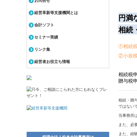
お問合せ
経営革新等支援機関とは
円満
会計ソフト
相続
セミナー実績
①相続
リンク集
②小規
経営者お役立ち情報
相続税申
贈与税申
相続・贈
ではない
当事務所
また、必
また、経