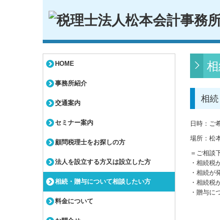
相
HOME
事務所紹介
相続
交通案内
セミナー案内
日時：ご
場所：松
顧問税理士をお探しの方
＝ご相談
法人を設立する方又は設立した方
・相続税
・相続が
相続・贈与について相談したい方
・相続税
・贈与に
料金について