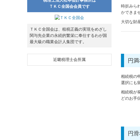
税理士法人松本会計事務所は
時折みら
ＴＫＣ全国会会員です
かできま
大切な財
ＴＫＣ全国会は、租税正義の実現をめざし
関与先企業の永続的繁栄に奉仕するわが国
最大級の職業会計人集団です。
近畿税理士会所属
円満
相続税の
選択にも
相続税が
どのお手
円滑