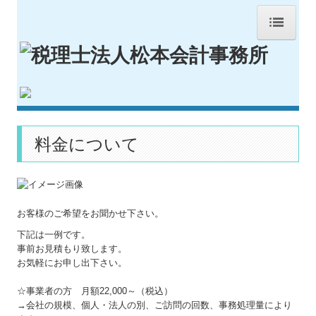
HOME
事務所紹介
交通案内
セミナー案内
料金について
顧問税理士をお探しの方
法人を設立する方又は設立した方
お客様のご希望をお聞かせ下さい。
相続・贈与について相談したい方
下記は一例です。
事前お見積もり致します。
料金について
お気軽にお申し出下さい。
お問合せ
☆事業者の方 月額22,000～（税込）
→会社の規模、個人・法人の別、ご訪問の回数、事務処理量により
経営革新等支援機関とは